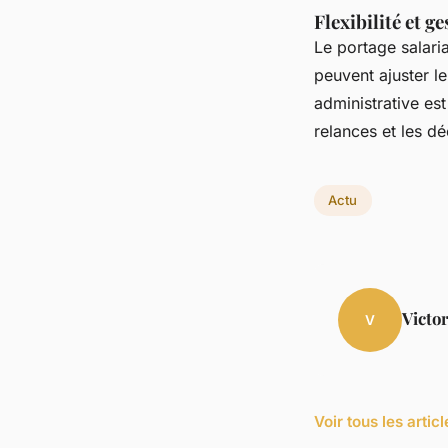
Flexibilité et g
Le portage salari
peuvent ajuster l
administrative est
relances et les dé
Actu
Victo
V
Voir tous les artic