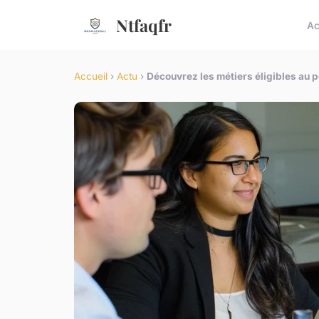
Ntfaqfr
Ac
Accueil
›
Actu
›
Découvrez les métiers éligibles au p