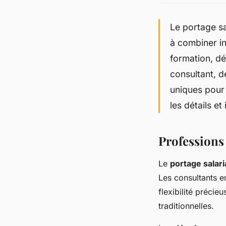
Le portage sa
à combiner i
formation, d
consultant, d
uniques pour 
les détails e
Professions 
Le
portage salari
Les consultants e
flexibilité précie
traditionnelles.