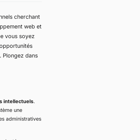
onnels cherchant
oppement web et
ue vous soyez
 opportunités
é. Plongez dans
s intellectuels
.
ystème une
tes administratives