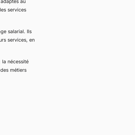
 adaptés au
des services
e salarial. Ils
urs services, en
 la nécessité
 des métiers