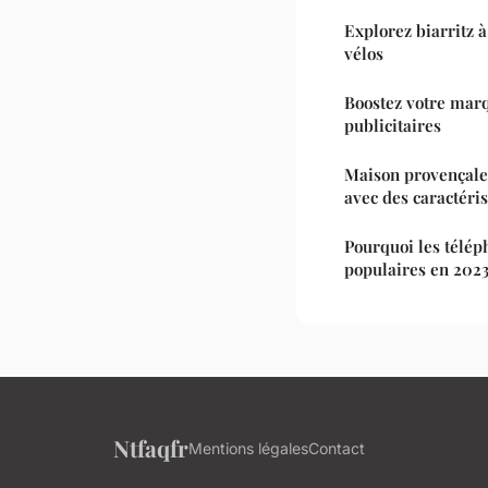
Explorez biarritz à 
vélos
Boostez votre marq
publicitaires
Maison provençale 
avec des caractéri
Pourquoi les télép
populaires en 202
Ntfaqfr
Mentions légales
Contact