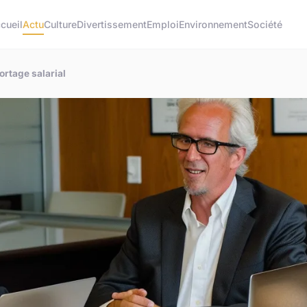
cueil
Actu
Culture
Divertissement
Emploi
Environnement
Société
ortage salarial