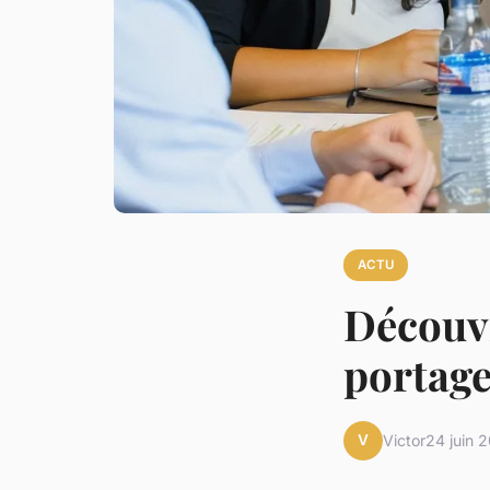
ACTU
Découvr
portage
V
Victor
24 juin 