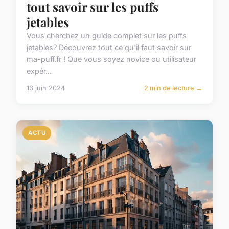
tout savoir sur les puffs
jetables
Vous cherchez un guide complet sur les puffs
jetables? Découvrez tout ce qu'il faut savoir sur
ma-puff.fr ! Que vous soyez novice ou utilisateur
expér...
13 juin 2024
2 min de lecture →
ACTU